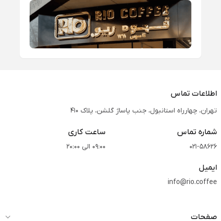
اطلاعات تماس
تهران، چهارراه استانبول، جنب پاساژ گلشن، پلاک 410
شماره تماس
ساعت کاری
021-58626
09:00 الی 20:00
ایمیل
info@rio.coffee
صفحات