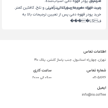
5. تازگی پودر قهوه دمی آسیاب‌شده.
متوسط.
خرید قهوه دمی به صورت اینترنتی
رست دارک: طعم‌های شکلاتی، آجیلی و تلخ، کافئین کمتر.
خرید پودر قهوه دمی پس از تعیین ترجیحات بالا به
فLS����
اطلاعات تماس
تهران، چهارراه استانبول، جنب پاساژ گلشن، پلاک 410
شماره تماس
ساعت کاری
021-58626
09:00 الی 20:00
ایمیل
info@rio.coffee