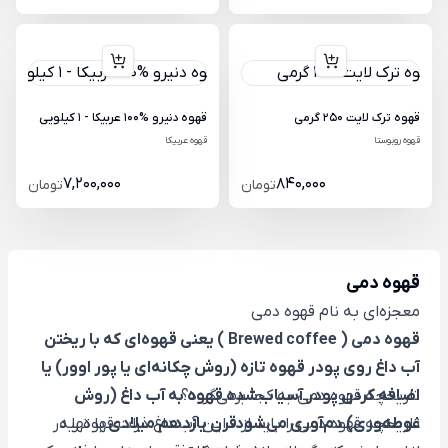
قهوه ترک لایت 250 گرمی
قهوه دنیرو %100 عربیکا - 1 کیلویی
قهوه روبوستا
قهوه عربیکا
7,200,000
840,000
تومان
تومان
قهوه دمی
معجزه‌ای به نام قهوه دمی
قهوه دمی (
Brewed coffee
) یعنی قهوه‌ای که با ریختن
آب داغ روی پودر قهوه تازه (روش چکانه‌ای یا پور اوور) یا
تاریخچه قهوه دمی به کجا برمی‌گردد؟
اضافه کردن پودر آسیاب‌شده قهوه به آب داغ (روش
تاریخچه قهوه دمی را باید از
غوطه‌وری) دم‌آوری می‌شود.
قرن یازدهم میلادی
با تهیه
این آب داغ ذرات قهوه را در