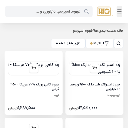
خانه
/
دسته بندی ها
/
قهوه اسپرسو
فیلتر ها
پیشنهاد شده
قهوه استرانگ بلند دارک 100% ربوستا
قهوه کافی بریک %70 عربیکا - 250
- 1 کیلویی
گرمی
قهوه روبوستا
قهوه
1,287,500
3,550,000
تومان
تومان