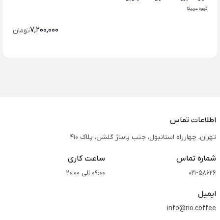
قهوه عربیکا
7,200,000
تومان
اطلاعات تماس
تهران، چهارراه استانبول، جنب پاساژ گلشن، پلاک 410
شماره تماس
ساعت کاری
021-58626
09:00 الی 20:00
ایمیل
info@rio.coffee