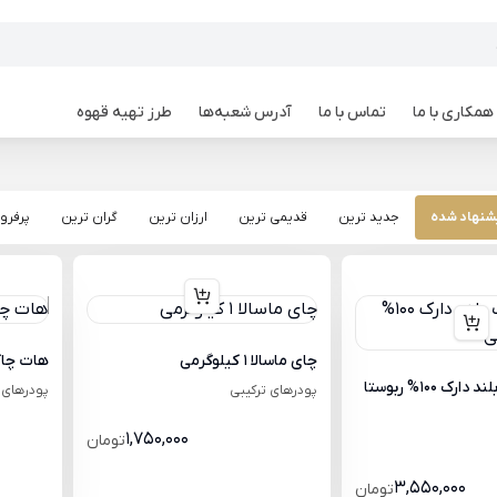
همکاری با ما
تماس با ما
آدرس شعبه‌ها
طرز تهیه قهوه
شنهاد شده
جدید ترین
قدیمی ترین
ارزان ترین
گران ترین
پرفرو
چای ماسالا 1 کیلوگرمی
هات چاکلت 1 ک
قهوه استرانگ بلند دارک 100% ربوستا
پودرهای ترکیبی
پودرهای 
1,750,000
تومان
3,550,000
تومان