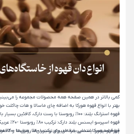
کمی بالاتر در همین صفحه همه محصولات مجموعه را می‌بینید و م
بهتر با انواع قهوه هورکا به اضافه چای ماسالا و هات چاکلت 
قهوه استرانگ بلِند: 100٪ روبوستا با رست دارک، کافئین بسیار بالا و طعم‌یادهای دودی و خاکی؛
قهوه اسپرسو ایسنس بلِند دارک: ترکیب 80٪ روبوستا -20٪ عربیکا، کافئین بالا و طعم‌یادهای دودی؛
قهوه اسپرسو ایسنس بلِند مدیوم: ترکیب 80٪ روبوستا -20٪ عربیکا، کافئین بالا و طعم‌یادهای خاکی-آجیلی؛
چرا قهوه هورکا انتخابی حرفه‌ای برای رستوران‌ها، هتل‌ها و کافه