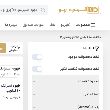
محصولات
کاپریو
بلاگ
سوالات متداول
درباره ما
خانه
/
دسته بندی ها
/
قهوه هورکا
ترتیب
فیلتر ها
پی
نمایش:
فقط محصولات موجود
فقط محصولات شگفت انگیز
محدوده قیمت
- 1 کیلویی
دسته بندی
قهوه روبوستا
رایحه (Aroma)