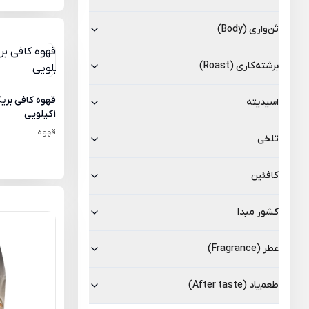
تَن‌واری (Body)
برشته‌کاری (Roast)
اسیدیته
1کیلویی
قهوه
تلخی
کافئين
کشور مبدا
عطر (Fragrance)
طعم‌یاد (After taste)