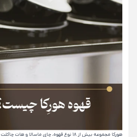
هورکا مجموعه‌ بیش از 18 نوع قهوه، چای م