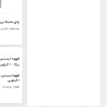
چای ماسالا تی‌ریو - 1 ک
پودرهای ترکیبی
1 کیلویی
قهوه روبوستا