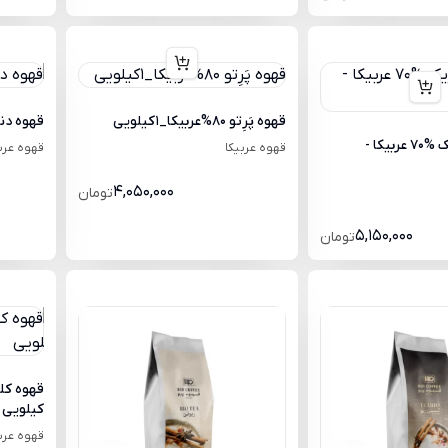
قهوه پَرِتو 80%عربیکا_1کیلویی
قهوه دنیرو %100 عرب
قهوه کافی بریک %70 عربیکا -
قهوه عربیکا
قهوه عرب
4,050,000
تومان
5,150,000
تومان
کیلویی
قهوه عرب