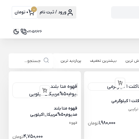
0
ورود / ثبت نام
0 تومان
021-58626
ش ترین
بیشترین تخفیف
پربازدید ترین
یلوگرمی
قهوه متا بلند
ترکیبی
مدیوم50%عربیکا_1کیلویی
1,980,000
تومان
قهوه
4,750,000
تومان