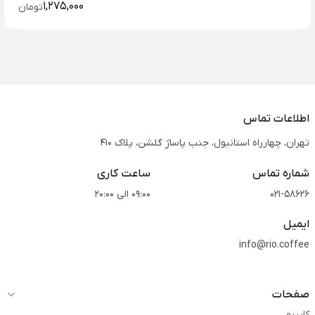
1,275,000
تومان
اطلاعات تماس
تهران، چهارراه استانبول، جنب پاساژ گلشن، پلاک 410
شماره تماس
ساعت کاری
021-58626
09:00 الی 20:00
ایمیل
info@rio.coffee
صفحات
کاپریو