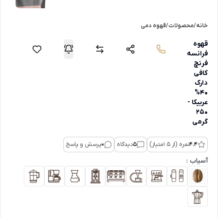
خانه
/
محصولات
/
قهوه دمی
قهوه
فرانسه
فرنچ
کافی
دارک
40%
عربیکا -
250
گرمی
4.4
نمره (از 5 امتیاز)
5
دیدگاه
0
پرسش و پاسخ
آسیاب :