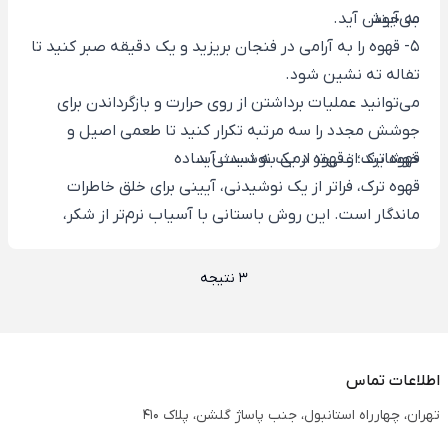
می‌آیند.
به جوش آید.
5- قهوه را به آرامی در فنجان بریزید و یک دقیقه صبر کنید تا
تفاله ته نشین شود.
می‌توانید عملیات برداشتن از روی حرارت و بازگرداندن برای
جوشش مجدد را سه مرتبه تکرار کنید تا طعمی اصیل و
خوشایند از قهوه دمی به دست آید.
قهوه ترک؛ غنی‌تر از یک نوشیدنی ساده
قهوه ترک، فراتر از یک نوشیدنی، آیینی برای خلق خاطرات
ماندگار است. این روش باستانی با آسیاب نرم‌تر از شکر،
دم‌آوری در جذوه‌ مسی و کف غلیظ، عطری قوی و طعمی
مخملی ارائه می‌دهد که در هیچ روش دیگری مانند اسپرسو
3 نتیجه
یا فرنچ پرس یافت نمی‌شود. برای تجربه‌ی اصیل، به‌جای
خرید
قهوه رستوران
که ممکن است کیفیت نامطلوبی داشته باشد،
برندهای معتبری مانند ریو را انتخاب کرده و در منزل
قهوه
اطلاعات تماس
دمی
خود را حاضر و نوش جان کنید. اگر قصد حمل قهوه
دارید،
تراول ماگ
گزینه مناسبی است، هرچند فنجان‌های
تهران، چهارراه استانبول، جنب پاساژ گلشن، پلاک 410
کوچک برای قهوه ترک جلوه‌ی بهتری دارند. در مقایسه با