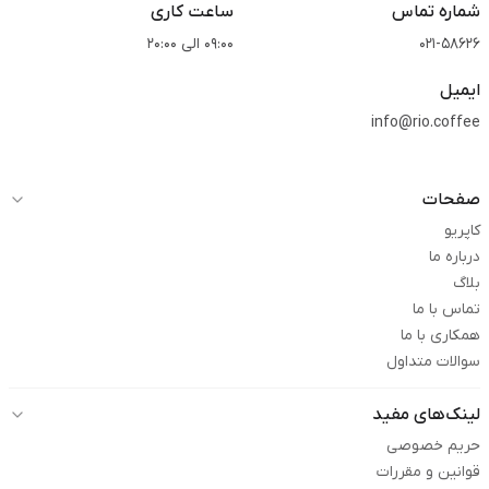
شماره تماس
ساعت کاری
قیمت اسپرسو
که در کافه‌ها متغیر است، تهیه‌ قهوه ترک اصل
021-58626
09:00 الی 20:00
به‌صرفه‌تر بوده و با یک بسته پودر مرغوب، بارها می‌توانید از
طعم خوش قهوه لذت ببرید.
ایمیل
info@rio.coffee
صفحات
کاپریو
درباره ما
بلاگ
تماس با ما
همکاری با ما
سوالات متداول
لینک‌های مفید
حریم خصوصی
قوانین و مقررات