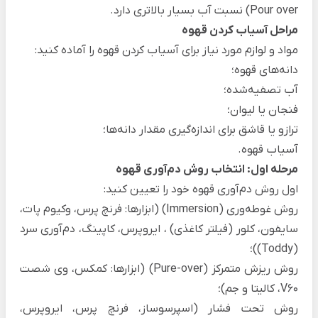
Pour over) نسبت آب بسیار بالاتری دارد.
مراحل آسیاب کردن قهوه
مواد و لوازم مورد نیاز برای آسیاب کردن قهوه را آماده کنید:
دانه‌های قهوه؛
آب تصفیه‌شده؛
فنجان یا لیوان؛
ترازو یا قاشق برای اندازه‌گیری مقدار دانه‌ها؛
آسیاب قهوه.
مرحله اول: انتخاب روش دم‌آوری قهوه
اول روش دم‌آوری قهوه خود را تعیین کنید:
روش غوطه‌وری (Immersion) (ابزارها: فرنچ پرس، وکیوم پات،
سایفون، کلور (فیلتر کاغذی) ، ایروپرس، کاپینگ، دم‌آوری سرد
(Toddy))؛
روش ریزش متمرکز (Pure-over) (ابزارها: کمکس، وی شصت
V60، کالیتا و جم)؛
روش تحت فشار (اسپرسوساز، فرنچ پرس، ایروپرس،