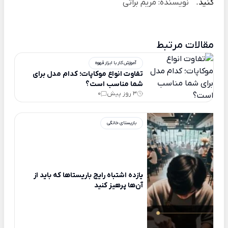
کنید.
نویسنده: مریم براتی
مقالات مرتبط
آموزش کار با ابزار قهوه
تفاوت انواع موکاپات؛ کدام مدل برای
شما مناسب‌ است؟
3 روز پیش
0
باریستای خانگی
یازده اشتباه رایج باریستاها که باید از
آن‌ها پرهیز کنید