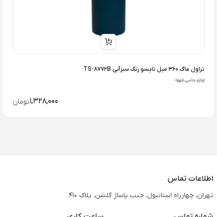
تراول ماگ 360 میل تایسو رنگ سبزآبی TS-8772B
لوازم جانبی قهوه
1,328,000
تومان
اطلاعات تماس
تهران، چهارراه استانبول، جنب پاساژ گلشن، پلاک 410
شماره تماس
ساعت کاری