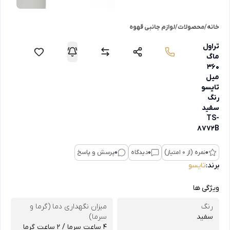
خانه
/
محصولات
/
لوازم جانبی قهوه
تراول
ماگ
360
میل
تایسو
رنگ
سفید
TS-
8772B
0
نمره (از 0 امتیاز)
0
دیدگاه
0
پرسش و پاسخ
برند:
تایسو
ویژگی ها
رنگ
میزان نگهداری دما (گرما و
سفید
سرما)
4 ساعت سرما / 2 ساعت گرما