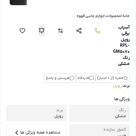
خانه
/
محصولات
/
لوازم جانبی قهوه
آسیاب
برقی
روپل
RPL-
GM5070
رنگ
مشکی
0
نمره (از 0 امتیاز)
0
دیدگاه
0
پرسش و پاسخ
برند:
روپل
ویژگی ها
رنگ
برند
مشکی
روپل
کشور سازنده
مشاهده همه ویژگی ها
چین