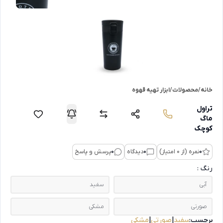
خانه
/
محصولات
/
ابزار تهیه قهوه
تراول
ماگ
کوچک
0
نمره (از 0 امتیاز)
0
دیدگاه
0
پرسش و پاسخ
رنگ :
آبی
سفید
صورتی
مشکی
برچسب:
سفید
|
صورتی
|
مشکی