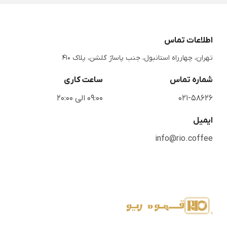
اطلاعات تماس
تهران، چهارراه استانبول، جنب پاساژ گلشن، پلاک 410
شماره تماس
ساعت کاری
021-58626
09:00 الی 20:00
ایمیل
info@rio.coffee