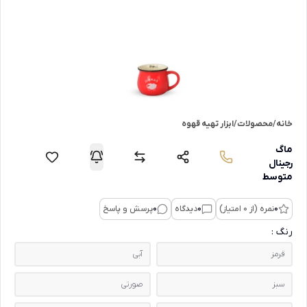
خانه
/
محصولات
/
ابزار تهیه قهوه
ماگ
رجینال
متوسط
0
نمره (از 0 امتیاز)
0
دیدگاه
0
پرسش و پاسخ
رنگ :
قرمز
آبی
سبز
صورتی