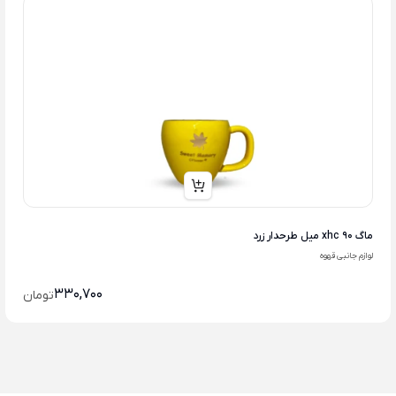
ماگ xhc 90 میل طرحدار زرد
لوازم جانبی قهوه
330,700
تومان