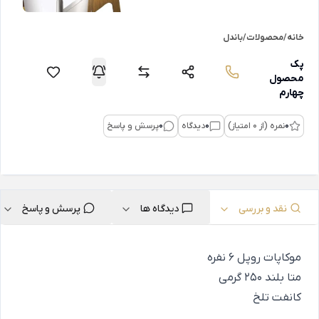
خانه
/
محصولات
/
باندل
پک
محصول
چهارم
0
نمره (از 0 امتیاز)
0
دیدگاه
0
پرسش و پاسخ
نقد و بررسی
دیدگاه ها
پرسش و پاسخ
موکاپات روپل 6 نفره
متا بلند 250 گرمی
کانفت تلخ