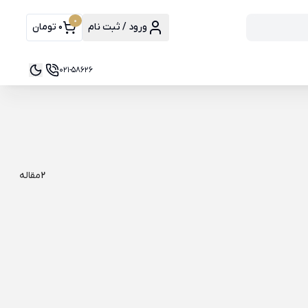
0
ورود / ثبت نام
0 تومان
021-58626
2
مقاله