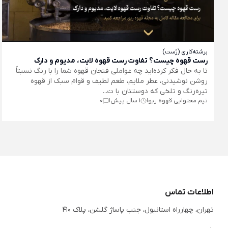
برشته‌کاری (رُست)
رست قهوه چیست؟‌ تفاوت رست قهوه لایت، مدیوم و دارک
تا به حال فکر کرده‌اید چه عواملی فنجان قهوه شما را با رنگ نسبتاً
روشن نوشیدنی، عطر ملایم، طعم لطیف و قوام سبک از قهوه
تیره‌رنگ و تلخی که دوستتان با ت...
تیم محتوایی قهوه ریو
1 سال پیش
0
|
|
اطلاعات تماس
تهران، چهارراه استانبول، جنب پاساژ گلشن، پلاک 410