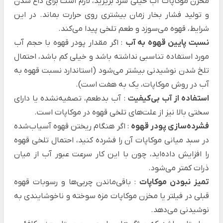
مخزن موکاپات آب خیلی سرد بریزید، لازم است برای داغ شدن
و تولید فشار بخار زمان بیشتری روی حرارت بماند. در این
شرایط، قهوه می‌سوزد و طعم تلخی پیدا می‌کند.
نسبت پایین قهوه به آب
: اگر مقدار پودر قهوه با حجم آب
مورد استفاده تناسبی نداشته باشد و خیلی کم باشد، احتمال
تلخ شدن نوشیدنی بیشتر می‌شود (استاندارد نسبت قهوه به
آب در روش موکاپات، یک به هفت است).
استفاده از آب بی‌کیفیت
: آب بدطعم، تصفیه‌نشده یا دارای
سختی بالا نیز از علت‌های تلخی قهوه در موکاپات است.
فشرده‌سازی پودر قهوه
: اگر هنگام ریختن قهوه آسیاب‌شده
در سبد میانی موکاپات آن را فشرده کنید، احتمال تلخی قهوه
را افزایش داده‌اید، چون با این کار سرعت عبور آب از میان
ذرات کمتر می‌شود.
تمیز نبودن موکاپات
: باقی‌ماندن چربی‌ها و رسوبات قهوه
قبلی در فیلتر یا مخزن موکاپات مزه سوخته و ناخوشایندی به
نوشیدنی می‌دهد.