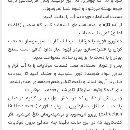
سرد و نه آب جوش). به این ترتیب، زمان حرارت‌دهی ذرات
قهوه بهینه می‌شود و قهوه شما نمی‌سوزد.
نسبت استاندارد قهوه به آب را رعایت کنید؛
از آب تازه
و تصفیه‌شده‌ای استفاده کنید که سختی (غلظت
املاح) کمی داشته باشد.
دم‌آوری قهوه با موکاپات برخلاف
کار با اسپرسوساز
به تمپ
کردن یا فشرده‌سازی پودر قهوه نیاز ندارد؛ کافی است سطح
پودر را با دست یا ابزارهای ساده، یکنواخت‌ کنید.
پس از هربار استفاده، همه قطعات موکاپات را با آب گرم و
بدون مواد شوینده قوی بشویید و خشک کنید تا رسوبات
قبلی در آن‌ها نماند و باعث تلخی طعم قهوه‌های بعدی نشود.
برای کنجکاوترها: سازوکار تلخ شدن قهوه در موکاپات
وقتی یکی از دلایلی که در بخش اول بررسی کردیم در میان
باشد، با مشکل عصاره‌گیری بیش‌ازحد قهوه (Coffee over-
extraction) روبرو می‌شوید و نوشیدنی‌تان تلخ می‌شود. اگر
کنجکاوید که در این حالت دقیقا چه اتفاقی درون موکاپات