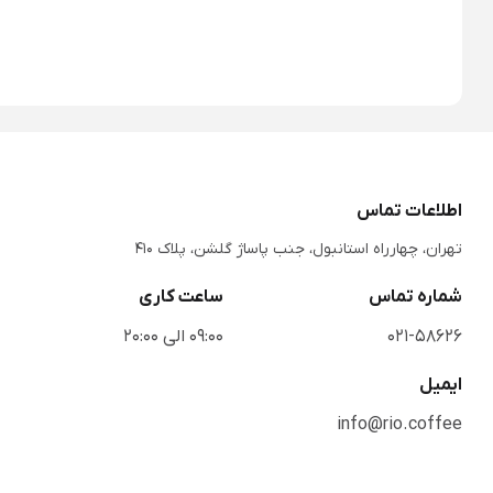
اطلاعات تماس
تهران، چهارراه استانبول، جنب پاساژ گلشن، پلاک 410
شماره تماس
ساعت کاری
021-58626
09:00 الی 20:00
ایمیل
info@rio.coffee