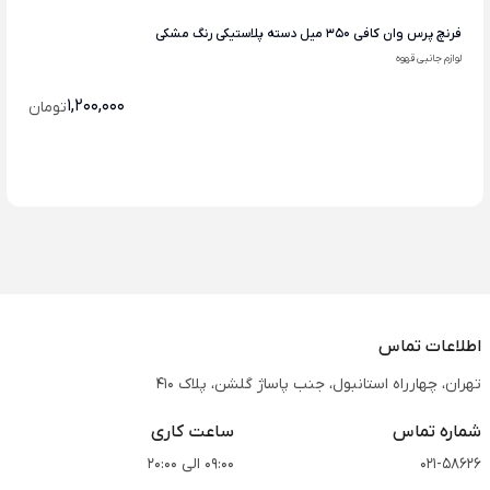
فرنچ پرس وان کافی 350 میل دسته پلاستیکی رنگ مشکی
لوازم جانبی قهوه
1,200,000
تومان
اطلاعات تماس
تهران، چهارراه استانبول، جنب پاساژ گلشن، پلاک 410
شماره تماس
ساعت کاری
021-58626
09:00 الی 20:00