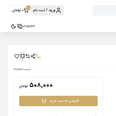
0
ورود / ثبت نام
0 تومان
021-58626
309132001001
508,000
تومان
افزودن به سبد خرید