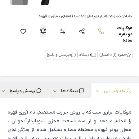
خانه
/
محصولات
/
ابزار تهیه قهوه
/
دستگاه‌های دم‌آوری قهوه
موکاپات
دو نفره
ساده
0
نمره (از 0 امتیاز)
0
دیدگاه
0
پرسش و پاسخ
نقد و بررسی
دیدگاه ها
پرسش و پاسخ
موکاپات ابزاری ست که با روش حرارت مستقیم، ذم آوری قهوه
را انجام میدهد و از سه قسمت مخزن سوپاپدارآبجوش ،
مخزن پودر قهوه و محفظه عصاره تشکیل شده. از ویژگی های
طعمی میتوان به تلخی بالا و غلظت متوسط رو به بالا در قهوه