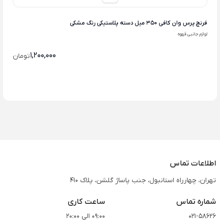
فرنچ پرس وان کافی 350 میل دسته پلاستیکی رنگ مشکی
لوازم جانبی قهوه
1,200,000
تومان
اطلاعات تماس
تهران، چهارراه استانبول، جنب پاساژ گلشن، پلاک 410
شماره تماس
ساعت کاری
021-58626
09:00 الی 20:00