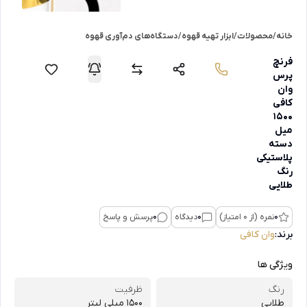
خانه
/
محصولات
/
ابزار تهیه قهوه
/
دستگاه‌های دم‌آوری قهوه
فرنچ
پرس
وان
کافی
1500
میل
دسته
پلاستیکی
رنگ
طلایی
0
نمره (از 0 امتیاز)
0
دیدگاه
0
پرسش و پاسخ
برند:
وان کافی
ویژگی ها
رنگ
ظرفیت
طلایی
1500 میلی لیتر