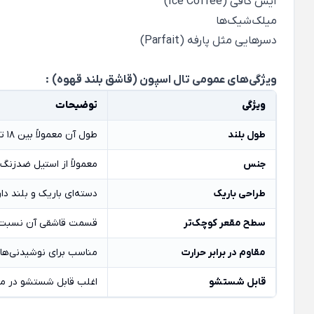
آیس کافی (Ice Coffee)
میلک‌شیک‌ها
دسرهایی مثل پارفه (Parfait)
ویژگی‌های عمومی تال اسپون (قاشق بلند قهوه)
:
ویژگی
توضیحات
طول بلند
طول آن معمولاً بین 18 تا 22 سانتی‌متر است؛ برای رسیدن به ته لیوان‌های بلند.
جنس
معمولاً از استیل ضدزنگ (Stainless Steel) ساخته می‌شود، ولی انواع چوبی یا پلاستیکی هم موج
طراحی باریک
دسته‌ای باریک و بلند دا
سطح مقعر کوچک‌تر
قسمت قاشقی آن نسبت ب
مقاوم در برابر حرارت
مناسب برای نوشیدنی‌های 
قابل شستشو
اغلب قابل شستشو در م