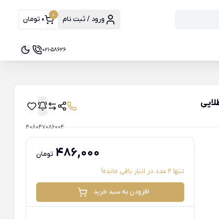
0
ورود / ثبت نام
0 تومان
021-58626
408047086004
486,000
تومان
تنها 2 عدد در انبار باقی مانده!
افزودن به سبد خرید