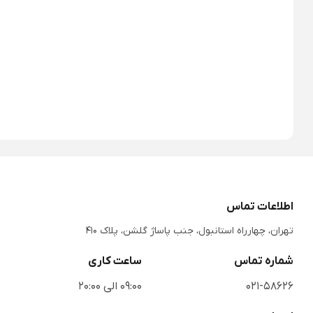
اطلاعات تماس
تهران، چهارراه استانبول، جنب پاساژ گلشن، پلاک 410
شماره تماس
ساعت کاری
021-58626
09:00 الی 20:00