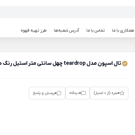
همکاری با ما
تماس با ما
آدرس شعبه‌ها
طرز تهیه قهوه
تال اسپون مدل teardrop چهل سانتی متر استیل رنگ طلایی
0
0
0
نمره (از 0 امتیاز)
دیدگاه
پرسش و پاسخ