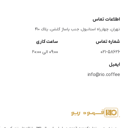
اطلاعات تماس
تهران، چهارراه استانبول، جنب پاساژ گلشن، پلاک 410
شماره تماس
ساعت کاری
021-58626
09:00 الی 20:00
ایمیل
info@rio.coffee