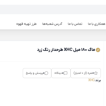
همکاری با ما
تماس با ما
آدرس شعبه‌ها
طرز تهیه قهوه
ماگ 180 میل XHC طرحدار رنگ زرد
0
0
0
نمره (از 0 امتیاز)
دیدگاه
پرسش و پاسخ
برند:
XHC