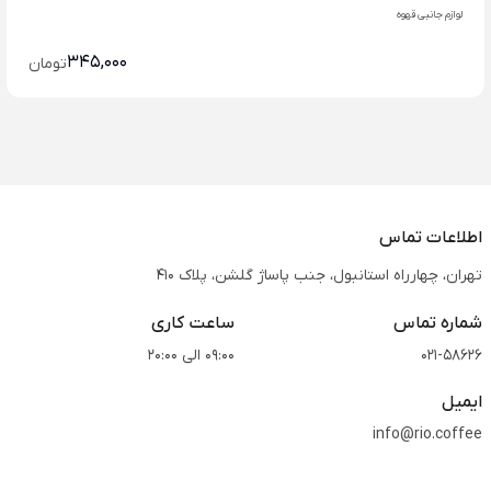
لوازم جانبی قهوه
345,000
تومان
اطلاعات تماس
تهران، چهارراه استانبول، جنب پاساژ گلشن، پلاک 410
شماره تماس
ساعت کاری
021-58626
09:00 الی 20:00
ایمیل
info@rio.coffee