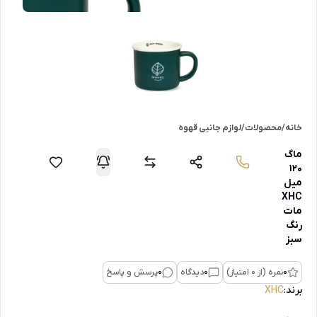
خانه
/
محصولات
/
لوازم جانبی قهوه
ماگ
120
میل
XHC
مات
رنگ
سبز
0
نمره (از 0 امتیاز)
0
دیدگاه
0
پرسش و پاسخ
برند:
XHC