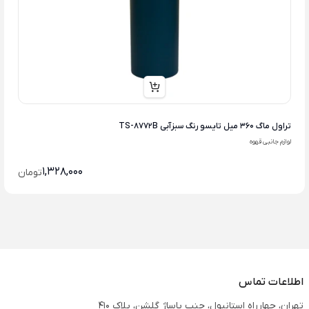
تراول ماگ 360 میل تایسو رنگ سبزآبی TS-8772B
لوازم جانبی قهوه
1,328,000
تومان
اطلاعات تماس
تهران، چهارراه استانبول، جنب پاساژ گلشن، پلاک 410