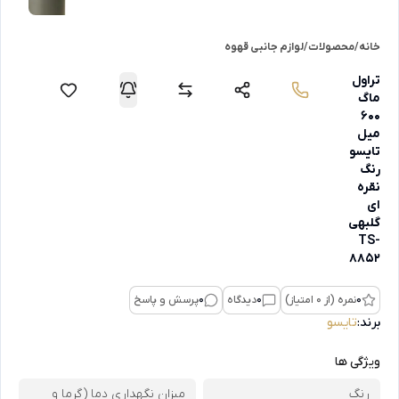
خانه
/
محصولات
/
لوازم جانبی قهوه
تراول
ماگ
600
میل
تایسو
رنگ
نقره
ای
گلبهی
TS-
8852
0
نمره (از 0 امتیاز)
0
دیدگاه
0
پرسش و پاسخ
برند:
تایسو
ویژگی ها
رنگ
میزان نگهداری دما (گرما و