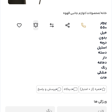
خانه
/
محصولات
/
لوازم جانبی قهوه
پیچر
550
میل
بدون
درجه
استیل
دسته
دار
دماغه
رنگ
مشکی
مات
0
نمره (از 0 امتیاز)
0
دیدگاه
0
پرسش و پاسخ
ویژگی ها
وزن
رنگ