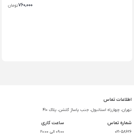
760,000
تومان
اطلاعات تماس
تهران، چهارراه استانبول، جنب پاساژ گلشن، پلاک 410
شماره تماس
ساعت کاری
021-58626
09:00 الی 20:00