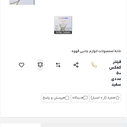
خانه
/
محصولات
/
لوازم جانبی قهوه
فیلتر
کمکس
50
عددی
سفید
0
نمره (از 0 امتیاز)
0
دیدگاه
0
پرسش و پاسخ