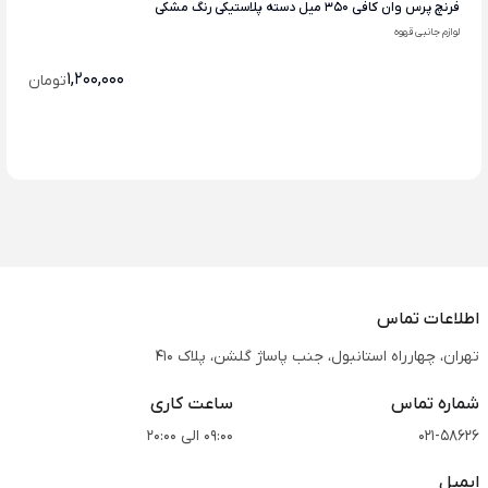
فرنچ پرس وان کافی 350 میل دسته پلاستیکی رنگ مشکی
لوازم جانبی قهوه
1,200,000
تومان
اطلاعات تماس
تهران، چهارراه استانبول، جنب پاساژ گلشن، پلاک 410
شماره تماس
ساعت کاری
021-58626
09:00 الی 20:00
ایمیل