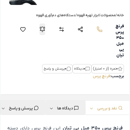
خانه
/
محصولات
/
ابزار تهیه قهوه
/
دستگاه‌های دم‌آوری قهوه
فرنچ
پرس
350
میل
یی
تیان
0
نمره (از 0 امتیاز)
0
دیدگاه
0
پرسش و پاسخ
برچسب:
فرنچ پرس
نقد و بررسی
دیدگاه ها
پرسش و پاسخ
فرنچ پرس 350 میل یی تیان
این فرنچ پرس دارای دسته