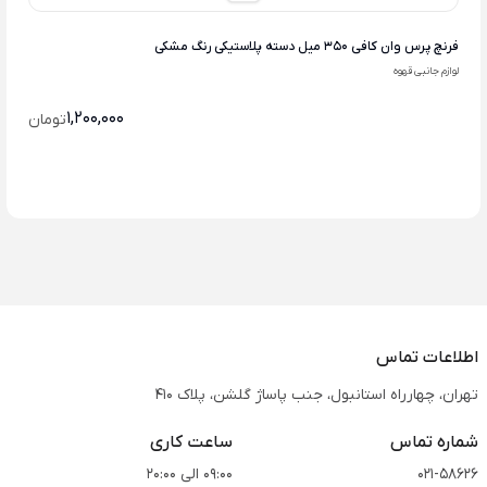
فرنچ پرس وان کافی 350 میل دسته پلاستیکی رنگ مشکی
لوازم جانبی قهوه
1,200,000
تومان
اطلاعات تماس
تهران، چهارراه استانبول، جنب پاساژ گلشن، پلاک 410
شماره تماس
ساعت کاری
021-58626
09:00 الی 20:00