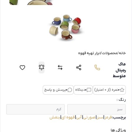
خانه
/
محصولات
/
ابزار تهیه قهوه
ماگ
رجینال
متوسط
0
نمره (از 0 امتیاز)
0
دیدگاه
0
پرسش و پاسخ
رنگ :
سبز
کرم
برچسب:
قرمز
|
سبز
|
صورتی
|
آبی
|
قهوه ای
|
بنفش
ویژگی ها