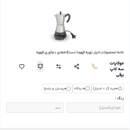
خانه
/
محصولات
/
ابزار تهیه قهوه
/
دستگاه‌های دم‌آوری قهوه
موکاپات
سه کاپ
برقی
0
نمره (از 0 امتیاز)
0
دیدگاه
0
پرسش و پاسخ
رنگ :
نقره ای (استیل)
سبز