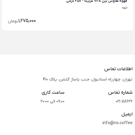
قهوه هاوس بین %70 عربیکا - 250 گرمی
قهوه
1,275,000
تومان
اطلاعات تماس
تهران، چهارراه استانبول، جنب پاساژ گلشن، پلاک 410
شماره تماس
ساعت کاری
021-58626
09:00 الی 20:00
ایمیل
info@rio.coffee