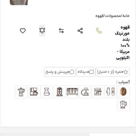
خانه
/
محصولات
/
قهوه
قهوه
مورنینگ
بلند
%100
عربیکا -
1کیلویی
0
نمره (از 0 امتیاز)
0
دیدگاه
0
پرسش و پاسخ
آسیاب :