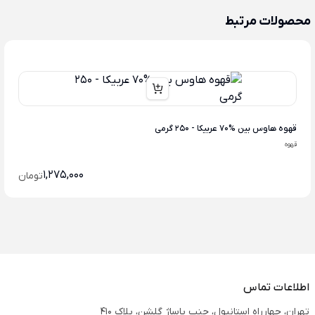
محصولات مرتبط
قهوه هاوس بین %70 عربیکا - 250 گرمی
قهوه
1,275,000
تومان
اطلاعات تماس
تهران، چهارراه استانبول، جنب پاساژ گلشن، پلاک 410