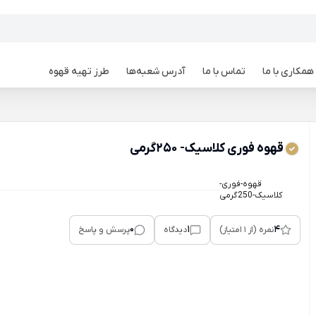
همکاری با ما
تماس با ما
آدرس شعبه‌ها
طرز تهیه قهوه
قهوه فوری کلاسیک- 250گرمی
قهوه-فوری-
کلاسیک-250گرمی
0
1
4
نمره (از 1 امتیاز)
دیدگاه
پرسش و پاسخ