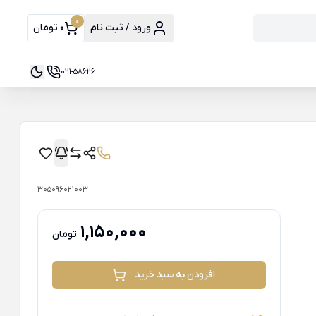
0
ورود / ثبت نام
0 تومان
021-58626
305096021003
1,150,000
تومان
افزودن به سبد خرید