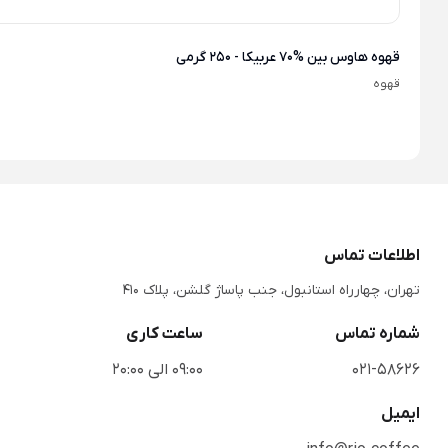
قهوه هاوس بین %70 عربیکا - 250 گرمی
قهوه
اطلاعات تماس
تهران، چهارراه استانبول، جنب پاساژ گلشن، پلاک 410
شماره تماس
ساعت کاری
021-58626
09:00 الی 20:00
ایمیل