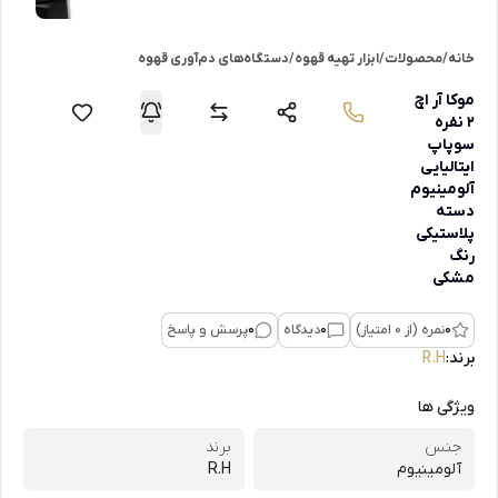
خانه
/
محصولات
/
ابزار تهیه قهوه
/
دستگاه‌های دم‌آوری قهوه
موکا آر اچ
2 نفره
سوپاپ
ایتالیایی
آلومینیوم
دسته
پلاستیکی
رنگ
مشکی
0
نمره (از 0 امتیاز)
0
دیدگاه
0
پرسش و پاسخ
برند:
R.H
ویژگی ها
جنس
برند
آلومینیوم
R.H