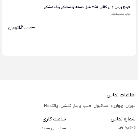
فرنچ پرس وان کافی 350 میل دسته پلاستیکی رنگ مشکی
لوازم جانبی قهوه
1,200,000
تومان
اطلاعات تماس
تهران، چهارراه استانبول، جنب پاساژ گلشن، پلاک 410
شماره تماس
ساعت کاری
021-58626
09:00 الی 20:00