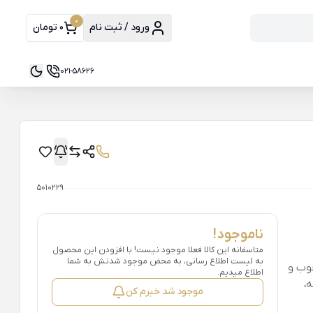
0
ورود / ثبت نام
0 تومان
021-58626
5010229
ناموجود!
متاسفانه این کالا فعلا موجود نیست! با افزودن این محصول
به لیست اطلاع رسانی، به محض موجود شدنش به شما
خوب و
اطلاع میدیم.
متر از 6 دقیقه،
موجود شد خبرم کن