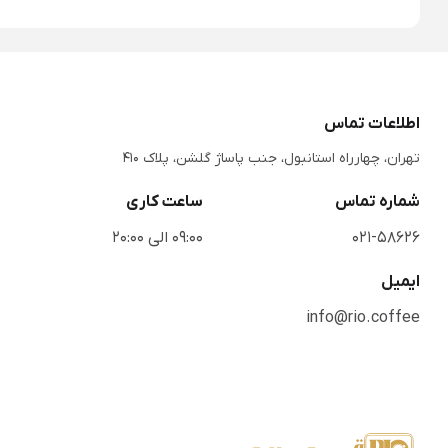
اطلاعات تماس
تهران، چهارراه استانبول، جنب پاساژ گلشن، پلاک 410
شماره تماس
ساعت کاری
021-58626
09:00 الی 20:00
ایمیل
info@rio.coffee