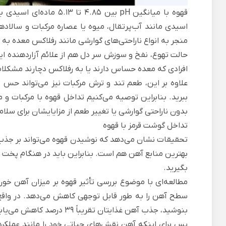
قهوه با میانگین pH بین 
اسیدی مانند آب‌پرتقال، میوه یا عصاره مرکبات و سالاده
منجر به انواع ناراحتی‌های گوارشی مانند رفلاکس معده ب
حالت تهوع، نفخ و سوزش سر دل هم از علائم آزاردهنده ا
افرادی که معده حساس دارند یا به رفلاکس دچارند مشکلات
علاوه بر این، طعم تند و ترش مرکبات نیز می‌تواند حس 
ببرید. بنابراین توصیه می‌کنیم تداخل قهوه با مرکبات و م
بدون ناراحتی گوارشی یا تغییر طعم از مزایایشان برای سلام
تداخل گوشت قرمز با قهوه
تحقیقات نشان می‌دهد که نوشیدن قهوه می‌تواند بر جذب م
بهترین منابع آهن هم است. بنابراین باید در هنگام پخت
بگیرید.
مطالعه‌ای با موضوع بررسی تأثیر قهوه بر میزان آهن خو
سطح آهن را به طور قابل توجهی کاهش می‌دهد. در واقع،
بنوشید، جذب آهن غذایتان تقریباً 39 درصد کاهش می‌یابد.
پس برای اینکه آهن نقش‌های حیاتی خود را مانند عملک