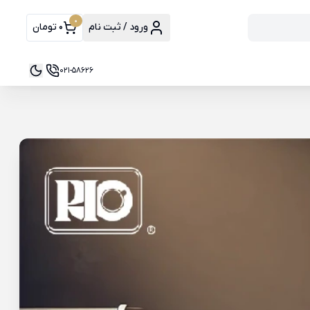
0
ورود / ثبت نام
0 تومان
021-58626