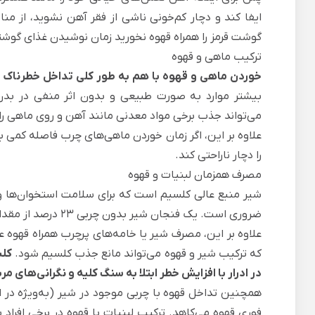
ایفا کند و دچار کم‌خونی ناشی از فقر آهن نشوید، از م
گوشت قرمز را همراه قهوه نخورید زمان نوشیدن غذای گوشتی
ترکیب ماهی و قهوه
خوردن ماهی و قهوه با هم به طور کلی تداخل خطرناک یا
بیشتر موارد به صورت طبیعی و بدون اثر منفی در بدن 
می‌تواند جذب برخی مواد معدنی مانند آهن و روی ماهی ر
علاوه بر این، اگر زمان خوردن ماهی‌های چرب فاصله کمی
را دچار ناراحتی کند.
مصرف همزمان لبنیات و قهوه
شیر منبع عالی کلسیم است که برای سلامت استخوان‌ها و 
ضروری است. یک فنجان شیر بدون چربی 23 درصد از مقدار کلسیم توصیه‌شده روزانه یک فرد بالغ سالم را تأمین می‌کند.
علاوه بر این، مصرف شیر یا خامه‌های پرچرب همراه قهوه 
که ترکیب شیر و قهوه می‌تواند مانع جذب کلسیم شود.
کلس
در ادرار با افزایش خطر ابتلا به سنگ کلیه و نگرانی‌های 
همچنین تداخل قهوه با چربی موجود در شیر (به‌ویژه در انو
فوری قهوه می‌کاهد. ترکیب لبنیات با قهوه در برخی افراد 