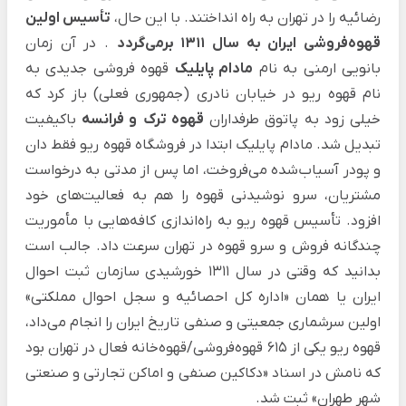
رضائیه را در تهران به راه انداختند. با این حال،
تأسیس اولین
قهوه‌فروشی ایران به سال 1311 برمی‌گردد
. در آن زمان
بانویی ارمنی به نام
مادام پایلیک
قهوه فروشی جدیدی به
نام قهوه ریو در خیابان نادری (جمهوری فعلی) باز کرد که
خیلی زود به پاتوق طرفداران
قهوه ترک
و فرانسه
باکیفیت
تبدیل شد. مادام پایلیک ابتدا در فروشگاه قهوه ریو فقط دان
و پودر آسیاب‌شده می‌فروخت، اما پس از مدتی به درخواست
مشتریان، سرو نوشیدنی قهوه را هم به فعالیت‌های خود
افزود. تأسیس قهوه ریو به راه‌اندازی کافه‌هایی با مأموریت
چندگانه فروش و سرو قهوه در تهران سرعت داد. جالب است
بدانید که وقتی در سال 1311 خورشیدی سازمان ثبت احوال
ایران یا همان «اداره کل احصائیه و سجل احوال مملکتی»
اولین سرشماری جمعیتی و صنفی تاریخ ایران را انجام می‌داد،
قهوه ریو یکی از 615 قهوه‌فروشی/قهوه‌خانه فعال در تهران بود
که نامش در اسناد «دکاکین صنفی و اماکن تجارتی و صنعتی
شهر طهران» ثبت شد.