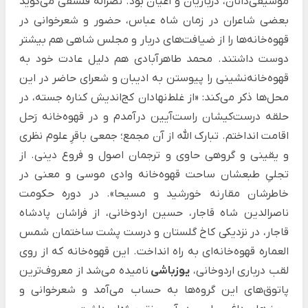
موسیقی‌دانان، درباریان و اعیان بود. نصراله فلسفی می‌گوید
بعضی شاعران در زمان شاه عباس، حضور و شعرخوانی در
قهوه‌خانه‌ها را از ضیافت‌های دربار و مجلس شاهی هم بیشتر
دوست داشتند. محمد طاهرآبادی هم دلیل عادت خود به
قهوه‌خانه‌نشینی را پیوستن به ادیبان و شعرای حاضر در این
محل‌ها ذکر می‌کند: «از غلط‌نهادان کج‌اندیش کناره جسته، در
حلقه درست‌کیشان راست‌آیین درآمدم و در قهوه‌خانه رَحل
اقامت انداختم. تبارک الله از آن مجمع؛ جمعی باقرِ علوم نظری
و یقینی و گروهی حاوی و ترجمان اصول و فروع دینی. از
تجلیِ طبعشان ساحت قهوه‌خانه وادی موسی و معنی در
خاطرشان مقارنه خورشید و مسیحا». در دوره حکومت
ناصرالدین شاه قاجار، حسین اردوخانی، از فراشان پادشاه
قاجار، در نزدیکی کاخ گلستان و درست پشت ساختمان شمس
العماره قهوه‌خانه‌ای به راه انداخت. این قهوه‌خانه که از روی
لقب درباری اردوخانی،
یوزباشی
نامیده می‌شد از معروف‌ترین
پاتوق‌های این گروه‌ها به حساب می‌آمد و شعرخوانی و