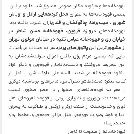
قهوه‌خانه‌ها و هرگونه مکان عمومی ممنوع شد. علاوه بر این،
بعضی قهوه‌خانه‌ها به عنوان
محل گردهمایی اراذل و اوباش
شهری
،
جیب‌برها، چاقوکشان و قماربازان
شهرت یافته بود.
قهوه‌خانه‌های
دروازه قزوین، قهوه‌خانه حسن شاطر در
خیابان ری و قهوه‌خانه عباس تکیه در خیابان مولوی تهران
از مشهورترین این پاتوق‌های پردردسر
به حساب می‌آمد. تا
جایی که بعضی مردم برای یافتن اموال سرقت‌شده‌شان به
این محل‌ها می‌رفتند و دست‌به‌دامان قهوه‌چی و دیگر افراد
بانفوذ قهوه‌خانه می‌شدند. البته علی بلوک‌باشی با نقل از
کتاب
تذکره
محمدطاهر نصرآبادی، ماجراهای پرحاشیه دیگری
را هم به قهوه‌خانه‌های اصفهان در عصر صفوی نسبت
می‌دهد: «عشق‌ورزی و نظربازی برخی از قهوه‌خانه‌روهای اهل
ذوق و شاعرمسلک از صنف زرگر و زرکش و طلاکوب به پسران
زیبا و خوش‌صورت قهوه‌چی مثل «زاغی قهوه‌چی»، «طوفان» و
«محمدرضا».
قهوه‌خانه‌ها از صفویه تا قاجار