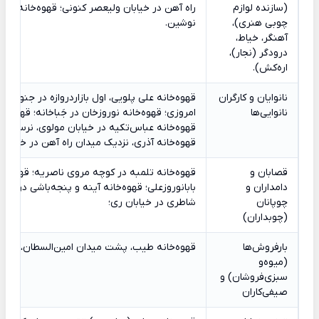
(سازنده لوازم
راه آهن در خیابان ولیعصر کنونی؛ قهوه‌خانه اسل
چوبی هنری)،
نوشین.
آهنگر، خیاط،
درودگر (نجار)،
اره‌کش).
نانوایان و کارگران
قهوه‌خانه علی پلویی، اول بازاردروازه در جنوب ت
نانوایی‌ها
امروزی؛ قهوه‌خانه نوروزخان در جَباخانه؛ قهوه‌خ
قهوه‌خانه عباس‌تکیه در خیابان مولوی، نرسیده 
قهوه‌خانه آذری، نزدیک میدان راه آهن در خیابان
قصابان و
قهوه‌خانه تلمبه در کوچه مروی ناصریه؛ قهوه‌خان
دامداران و
بابانوروزعلی؛ قهوه‌خانه آینه و پنجه‌باشی در ن
چوپانان
شاطری در خیابان ری؛
(چوبداران)
بارفروش‌ها
قهوه‌خانه طیب، پشت میدان امین‌السطان، بیرون 
(میوه‌و
سبزی‌فروشان) و
صیفی‌کاران