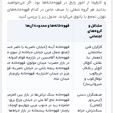
و کارفرما از امور رایج در قهوه‌خانه‌ها بود. اگر می‌خواهید
بدانید هر گروه شغلی یا صنف خاص در کدام قهوه‌خانه‌های
تهران تجمع یا پاتوق می‌کردند، جدول زیر را بررسی کنید.
مشاغل و
قهوه‌خانه‌ها و محدوده آن‌ها
گروه‌های
اجتماعی
کارگران فنی
قهوه‌خانه آینه (خیابان ناصریه یا ناصر خسرو کنو
ساختمانی
(ضلع شمال غربی خیابان جباخانه از سوی مسجد 
(معمار، بنا،
قهوه‌خانه آقاحسین در بازارچه قوام الدوله-میدا
نقاش، گچ‌کار،
در بازار حضرت- میدان مولوی؛ قهوه‌خانه حسن آبا
گچ‌بُر، رنگ‌کار،
قهوه‌خانه پنجه باشی در خیابان ناصریه؛ قهوه‌
خرپاکوب
عزیز در میدان اختیاریه؛ قهوه‌خانه پای‌چنار مع
توفال‌کوب و
میدان شاه.
شیروانی‌ساز)
صنعتگران دستی
قهوه‌خانه سنگ تراش‌ها در بازار بین الحرمین ن
(ارسی‌دوز
قهوه‌خانه حاج آقا علی در خیابان چراغ برق- کوچه ا
(کفاش)،
امامزاده زید در جنوب غربی چهارسو کوچک؛ قهوه‌خا
سنگ‌تراش، خراط
پاچنار؛ قهوه‌خانه پستخانه در بازار خیاط‌ها؛ قهوه