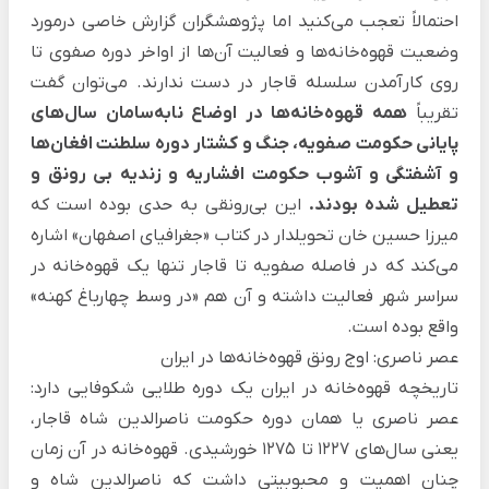
احتمالاً تعجب می‌کنید اما پژوهشگران گزارش خاصی درمورد
وضعیت قهوه‌خانه‌ها و فعالیت آن‌ها از اواخر دوره صفوی تا
روی کارآمدن سلسله قاجار در دست ندارند. می‌توان گفت
تقریباً
همه قهوه‌خانه‌ها در اوضاع نابه‌سامان سال‌های
پایانی حکومت صفویه، جنگ و کشتار دوره سلطنت افغان‌ها
و آشفتگی و آشوب حکومت افشاریه و زندیه بی رونق و
تعطیل شده بودند.
این بی‌رونقی به حدی بوده است که
میرزا حسین خان تحویلدار در کتاب «جغرافیای اصفهان» اشاره
می‌کند که در فاصله صفویه تا قاجار تنها یک قهوه‌خانه در
سراسر شهر فعالیت داشته و آن هم «در وسط چهارباغ کهنه»
واقع بوده است.
عصر ناصری: اوج رونق قهوه‌خانه‌ها در ایران
تاریخچه قهوه‌خانه در ایران یک دوره طلایی شکوفایی دارد:
عصر ناصری یا همان دوره حکومت ناصرالدین شاه قاجار،
یعنی سال‌های 1227 تا 1275 خورشیدی. قهوه‌خانه در آن زمان
چنان اهمیت و محبوبیتی داشت که ناصرالدین شاه و