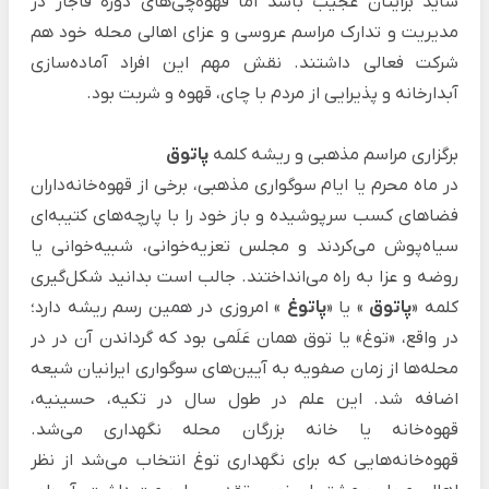
شاید برایتان عجیب باشد اما قهوه‌چی‌های دوره قاجار در
مدیریت و تدارک مراسم عروسی و عزای اهالی محله خود هم
شرکت فعالی داشتند. نقش مهم این افراد آماده‌سازی
آبدارخانه و پذیرایی از مردم با چای، قهوه و شربت بود.
برگزاری مراسم مذهبی و ریشه کلمه
پاتوق
در ماه محرم یا ایام سوگواری مذهبی، برخی از قهوه‌خانه‌داران
فضاهای کسب سرپوشیده و باز خود را با پارچه‌های کتیبه‌ای
سیاه‌پوش می‌کردند و مجلس تعزیه‌خوانی، شبیه‌خوانی یا
روضه و عزا به راه می‌انداختند. جالب است بدانید شکل‌گیری
کلمه «
پاتوق
» یا «
پاتوغ
» امروزی در همین رسم ریشه دارد؛
در واقع، «توغ» یا توق همان عَلَمی بود که گرداندن آن در در
محله‌ها از زمان صفویه به آیین‌های سوگواری ایرانیان شیعه
اضافه شد. این علم در طول سال در تکیه، حسینیه،
قهوه‌خانه یا خانه بزرگان محله نگهداری می‌شد.
قهوه‌خانه‌هایی که برای نگهداری توغ انتخاب می‌شد از نظر