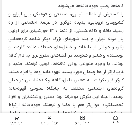
کافه‌ها رقیب قهوه‌خانه‌ها می‌شوند
با گسترش ارتباطات تجاری، صنعتی و فرهنگی بین ایران و
کشورهای اروپایی، پدیده دیگری در عرصه اجتماعی از راه
رسید: کافه و کافه‌نشینی. از دهه 1310 خورشیدی برای اولین
بار مردم تهران و چند شهرهای بزرگ دیگر شاهد گردهمایی
زنان و مردانی از طبقات و شغل‌های مختلف مانند کارمند و
نویسنده و شاعر و هنرمند در فضاهای مدرن‌تری به نام کافه
بودند. با وجود عمومی بودن کافه‌ها، گویی فرهنگ جدید و
غرب‌گراتر آن‌ها چندان مورد پسند قهوه‌خانه‌روها یا افراد صنف
کارگر قرار نگرفت. به همین دلیل، کافه و کافه‌نشینی در میان
گروه‌های اجتماعی مختلف به جایگاه عمومی قهوه‌خانه
نرسید. البته این نگرش دوطرفه بود؛ یعنی روشنفکران و افراد
تحصیلکرده جوان‌تر هم با فضا و فرهنگ قهوه‌خانه ارتباط
نمی‌گرفتند و حضور در کافه‌ها را ترجیح می‌دادند.
صادق
هدایت و دوستانش مجتبی مینوی، مسعود فرزاد و بزرگ
خانه
دسته بندی
پروفایل من
سبد خرید
علوی که به گروه رَبعه (چهارگانه یا چهارتن) شهرت