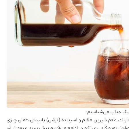
اسیک جذاب می‌شناسیم:
ه سرددم با غلظت زیاد، طعم شیرین ملایم و اسیدیته (ترشی) پایینش همان چیزی
احل تهیه کلد برو را که در ادامه می‌آوریم پیش ببرید و بعد از آن