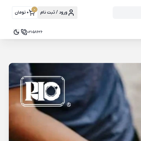
0
ورود / ثبت نام
0 تومان
021-58626