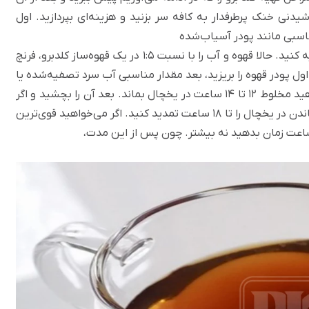
 نوشیدنی خنک پرطرفدار به کافه سر بزنید و هزینه‌ای بپردازید. اول
اسبی مانند پودر آسیاب‌شده
(عربیکای 100 درصد با رست مدیوم یا دارک) تهیه کنید. حالا قهوه و آب را با نسبت 1:5 در یک قهوه‌ساز کلدبرو، فرنچ
ل پودر قهوه را بریزید، بعد مقدار مناسبی آب سرد تصفیه‌شده یا
آب معدنی به آن اضافه کنید و در ظرف را ببندید. اجازه دهید مخلوط 12 تا 14 ساعت در یخچال بماند. بعد آن را بچشید و اگر
هنوز طعمش به اندازه مورد نظرتان قوی نشده، بازه کلی ماندن در یخچال را تا 18 ساعت تمدید کنید. اگر می‌خواهید قوی‌ترین