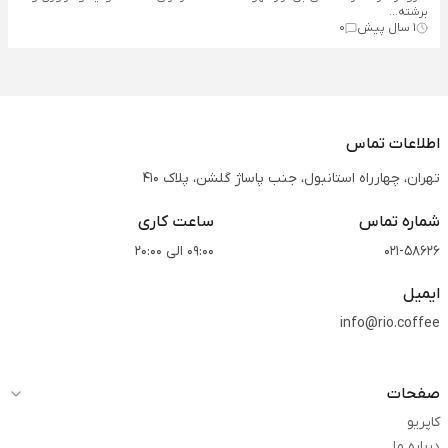
برشته‌...
1 سال پیش
0
اطلاعات تماس
تهران، چهارراه استانبول، جنب پاساژ گلشن، پلاک 410
شماره تماس
ساعت کاری
021-58626
09:00 الی 20:00
ایمیل
info@rio.coffee
صفحات
کاپریو
درباره ما