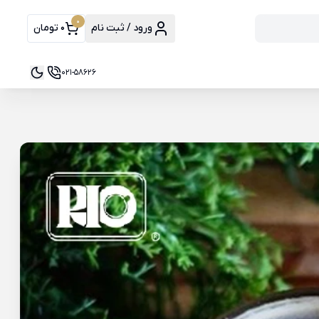
0
ورود / ثبت نام
0 تومان
021-58626