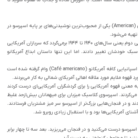
قهوه آمریکانو (به ایتالیایی Caffè Americano) یا آمریکَن (American) یکی از محبوب‌ترین نوشیدنی‌های بر پایه اسپرسو در
تهیه می‌شود.
شاید شنیده‌ باشید تاریخچه آمریکانو به دوران جنگ جهانی دوم یعنی سال‌های 1940 تا 1944 برمی‌گردد که سربازان آمریکایی
 سبک خودشان تغییر دادند. اما این تنها داستان ابداع آمریکانو
در فرهنگ لغت آکسفورد آمده که واژه آمریکانو از اصطلاح اسپانیایی کافه آمریکانو (Café americano) وام گرفته شده است
به معنی قهوه آمریکایی را برای گردشگران آمریکایی‌ای درست کردند
شورشان سفر می‌کردند. اسپرسوی کلاسیک میزبان برای میهمانان بیش‌ازحد غلیظ
ند و در فنجان‌هایی بزرگ‌تر از اسپرسو سر میز مشتریان فرستادند.
ای آمریکایی‌‌ها بود و با استقبال زیادی روبرو شد.
پرسو درست می‌کنید و در فنجان می‌ریزید. بعد سه تا چهار برابر
‌زنید تا مخلوط یکنواختی به دست آید.