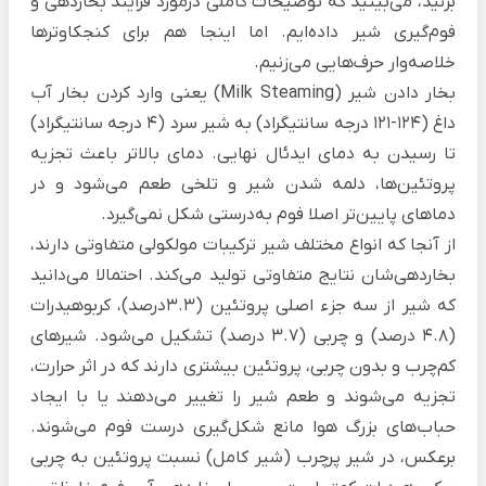
بزنید، می‌بینید که توضیحات کاملی درمورد فرایند بخاردهی و
فوم‌گیری شیر داده‌ایم. اما اینجا هم برای کنجکاوترها
خلاصه‌وار حرف‌هایی می‌زنیم.
بخار دادن شیر (Milk Steaming) یعنی وارد کردن بخار آب
داغ (124-121 درجه سانتیگراد) به شیر سرد (۴ درجه سانتیگراد)
تا رسیدن به دمای ایدئال نهایی. دمای بالاتر باعث تجزیه
پروتئین‌ها، دلمه شدن شیر و تلخی طعم می‌شود و در
دماهای پایین‌تر اصلا فوم به‌درستی شکل نمی‌گیرد.
از آنجا که انواع مختلف شیر ترکیبات مولکولی متفاوتی دارند،
بخاردهی‌شان نتایج متفاوتی تولید می‌کند. احتمالا می‌دانید
که شیر از سه جزء اصلی پروتئین (۳.۳درصد)‌، کربوهیدرات‌
(۴.۸ درصد) و چربی (۳.۷ درصد) تشکیل می‌شود. شیرهای
کم‌چرب و بدون چربی، پروتئین بیشتری دارند که در اثر حرارت،
تجزیه می‌شوند و طعم شیر را تغییر می‌دهند یا با ایجاد
حباب‌های بزرگ هوا مانع شکل‌گیری درست فوم می‌شوند.
برعکس، در شیر پرچرب (شیر کامل) نسبت پروتئین به چربی