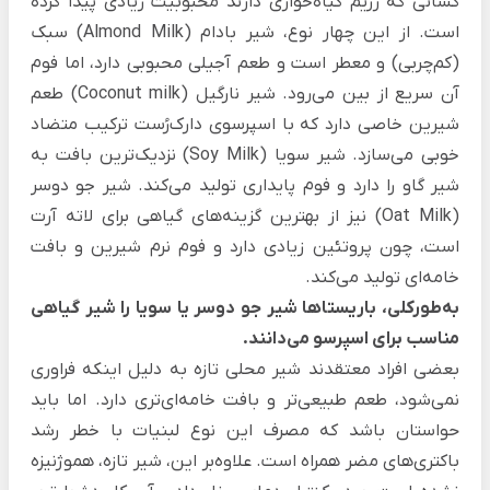
کسانی که رژیم گیاه‌خواری دارند محبوبیت زیادی پیدا کرده
است. از این چهار نوع، شیر بادام (Almond Milk) سبک
(کم‌چربی) و معطر است و طعم آجیلی محبوبی دارد، اما فوم
آن سریع از بین می‌رود. شیر نارگیل (Coconut milk) طعم
شیرین خاصی دارد که با
اسپرسوی دارک‌رُست
ترکیب متضاد
خوبی می‌سازد. شیر سویا (Soy Milk) نزدیک‌ترین بافت به
شیر گاو را دارد و فوم پایداری تولید می‌کند. شیر جو دوسر
(Oat Milk) نیز از بهترین گزینه‌های گیاهی برای لاته آرت
است، چون پروتئین زیادی دارد و فوم نرم شیرین و بافت
خامه‌ای تولید می‌کند.
به‌طورکلی، باریستاها شیر جو دوسر یا سویا را شیر گیاهی
مناسب برای اسپرسو می‌دانند.
بعضی افراد معتقدند شیر محلی تازه به دلیل اینکه فراوری
نمی‌شود، طعم طبیعی‌تر و بافت خامه‌ای‌تری دارد. اما باید
حواستان باشد که مصرف این نوع لبنیات با خطر رشد
باکتری‌های مضر همراه است. علاوه‌بر این، شیر تازه، هموژنیزه