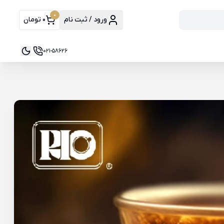
0
ورود / ثبت نام
0 تومان
021-58626