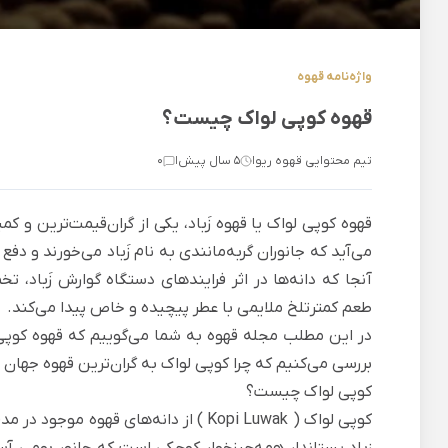
واژه‌نامه قهوه
قهوه کوپی لواک چیست؟
تیم محتوایی قهوه ریو
5 سال پیش
0
|
|
قهوه کوپی لواک یا قهوه زَباد، یکی از گران‌قیمت‌ترین و کم
می‌آید که جانوران گربه‌مانندی به نام زَباد می‌خورند و دف
آنجا که دانه‌ها در اثر فرایندهای دستگاه گوارش زَباد، 
طعم کمترتلخ ملایمی با عطر پیچیده‌ و خاص پیدا می‌کند.
در این مطلب
مجله قهوه
به شما می‌گوییم که قهوه کوپی
بررسی می‌کنیم که چرا کوپی لواک به گران‌ترین قهوه جهان
کوپی لواک چیست؟
کوپی لواک (
Kopi Luwak
) از دانه‌های قهوه موجود در مدف
زباد پستاندار همه‌چیزخوار کوچکی است که جانور بومی آس