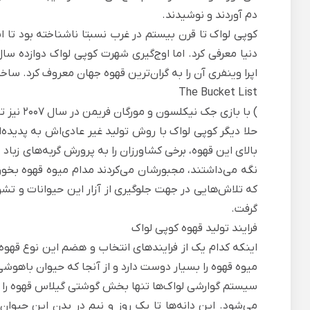
دم ‌آوردند و نوشیدند.
دنیا معرفی کرد. اما اوج‌گیری شهرت کوپی لواک دوازده سا
اپرا وینفری آن را به گران‌ترین قهوه جهان معروف کرد. س
The Bucket List
) با بازی جک نیکلسون و مورگان فریمن در سال ۲۰۰۷ نیز تقاضای قهوه کوپی لواک را بیش‌ازپیش افزایش داد.
حلا دیگر کوپی لواک با روش تولید غیر عادی‌اش به پدیده
بالای این قهوه، برخی کشاورزان را به پرورش گربه‌های زباد 
نگه می‌داشتند، مجبورشان می‌کردند مدام میوه قهوه بخورن
که تلاش‌هایی در جهت جلوگیری از آزار این حیوانات و تش
گرفت.
فرایند تولید قهوه کوپی لواک
اینکه کدام یک از فرایندهای انتخاب و هضم این نوع قه
میوه قهوه را بسیار دوست دارد و از آنجا که حیوان باهوشی
سیستم گوارشی لواک‌ها تنها بخش گوشتی گیلاس قهوه را ه
می‌شود. این دانه‌ها تا یک روز و نیم در بدن این حیوان 