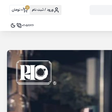
0
ورود / ثبت نام
0 تومان
021-58626